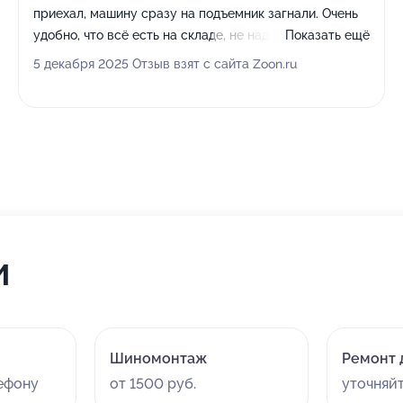
приехал, машину сразу на подъемник загнали. Очень
удобно, что всё есть на складе, не надо самому
Показать ещё
мотаться по магазинам за фильтрами. Масло махнули
5 декабря 2025 Отзыв взят с сайта Zoon.ru
шустро, ценник не заломили. Ценю, когда чужое время
экономят, так что пять звёзд, буду ездить к вам.
и
Шиномонтаж
Ремонт 
лефону
от 1500 руб.
уточняй