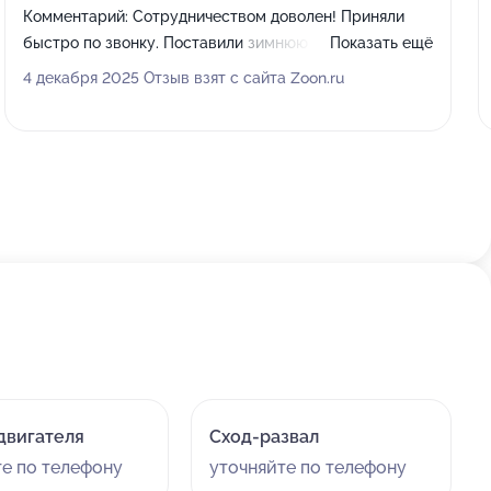
Комментарий:
Сотрудничеством доволен! Приняли
быстро по звонку. Поставили зимнюю резину,
Показать ещё
отбалансировали. Была проблема с заклинившим
4 декабря 2025 Отзыв взят с сайта Zoon.ru
болтом - сняли аккуратно без повреждений.
Сотрудники вежливые. Цена адекватная. Также в
наличии много расходников. Прикупил здесь масло.
двигателя
Сход-развал
те по телефону
уточняйте по телефону