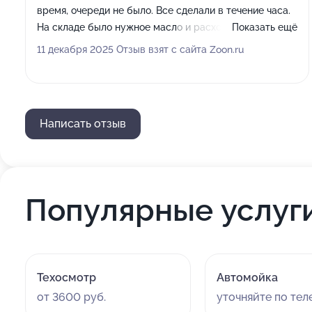
время, очереди не было. Все сделали в течение часа.
На складе было нужное масло и расходники, поэтому
Показать ещё
не пришлось ждать. По подвеске нашли проблему,
11 декабря 2025 Отзыв взят с сайта Zoon.ru
сразу предложили вариант замены деталей, цены
адекватные. Коммуникация вежливая, все объяснили.
Рекомендую.
Написать отзыв
Популярные услуг
Техосмотр
Автомойка
от 3600 руб.
уточняйте по те